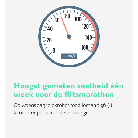
80
100
60
120
40
140
20
160
0
96 km/u
Hoogst gemeten snelheid één
week voor de flitsmarathon
Op woensdag 10 oktober reed iemand 96 (!)
kilometer per uur in deze zone 30.