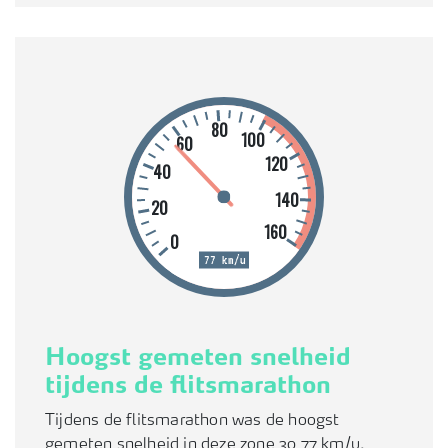
80
100
60
120
40
140
20
160
0
77 km/u
Hoogst gemeten snelheid
tijdens de flitsmarathon
Tijdens de flitsmarathon was de hoogst
gemeten snelheid in deze zone 30 77 km/u.